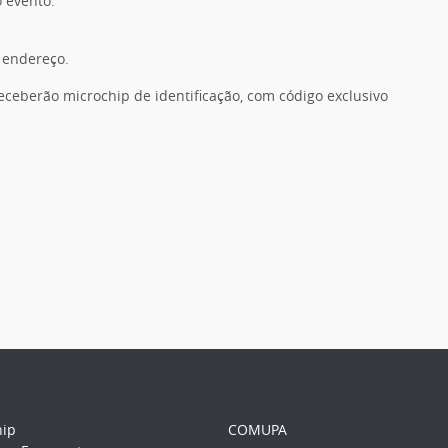
o evento.
 endereço.
eceberão microchip de identificação, com código exclusivo
hip
COMUPA